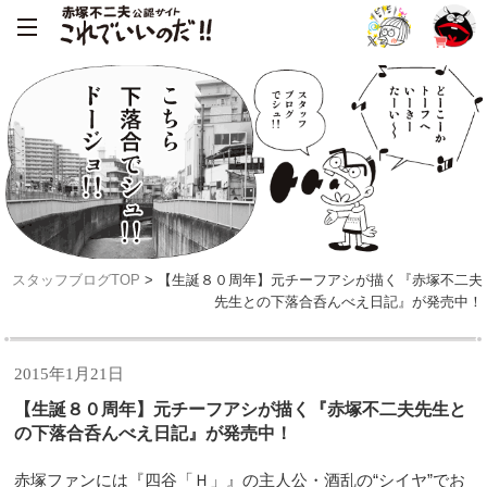
スタッフブログTOP
> 【生誕８０周年】元チーフアシが描く『赤塚不二夫
先生との下落合呑んべえ日記』が発売中！
2015年1月21日
【生誕８０周年】元チーフアシが描く『赤塚不二夫先生と
の下落合呑んべえ日記』が発売中！
赤塚ファンには『四谷「Ｈ」』の主人公・酒乱の“シイヤ”でお