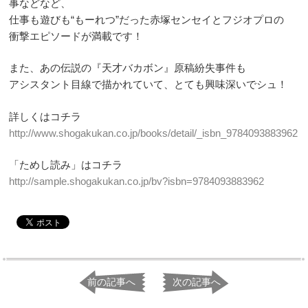
事などなど、
仕事も遊びも“もーれつ”だった赤塚センセイとフジオプロの
衝撃エピソードが満載です！
また、あの伝説の『天才バカボン』原稿紛失事件も
アシスタント目線で描かれていて、とても興味深いでシュ！
詳しくはコチラ
http://www.shogakukan.co.jp/books/detail/_isbn_9784093883962
「ためし読み」はコチラ
http://sample.shogakukan.co.jp/bv?isbn=9784093883962
前の記事へ
次の記事へ