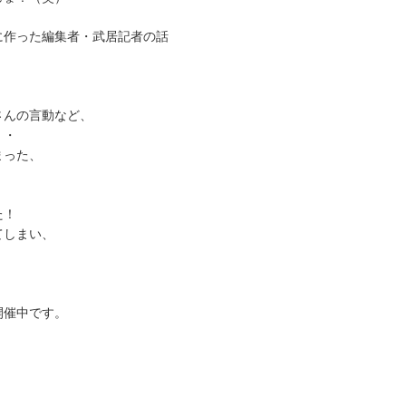
に作った編集者・武居記者の話
。
さんの言動など、
・・
まった、
た！
てしまい、
。
開催中です。