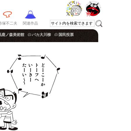
赤塚不二夫
関連作品
馬鹿ノ森美術館
バカ大川柳
国民投票