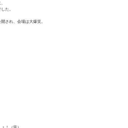
に、
でした。
公開され、会場は大爆笑。
しょ！（笑）