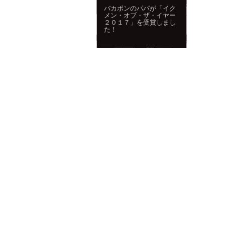
バカボンのパパが「イク
メン・オブ・ザ・イヤー
２０１７」を受賞しまし
た！