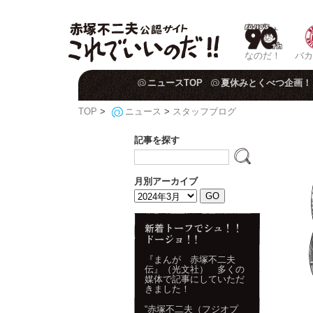
なのだ！
バカ
ニュースTOP
夏休みとくべつ企画！
TOP
>
ニュース
>
スタッフブログ
記事を探す
月別アーカイブ
『まんが 赤塚不二夫
伝』（光文社） 多くの
媒体で記事にしていただ
きました！
“赤塚不二夫（フジオプ