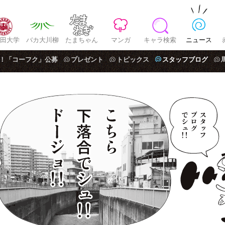
田大学
バカ大川柳
たまちゃん
マンガ
キャラ検索
ニュース
！「コーフク」公募
プレゼント
トピックス
スタッフブログ