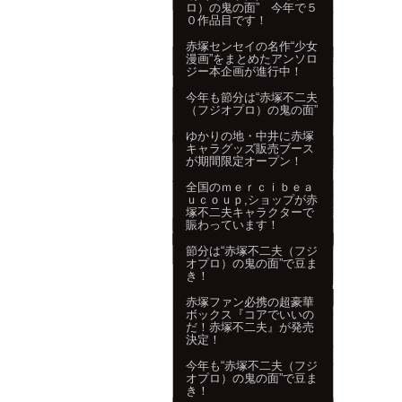
ロ）の鬼の面” 今年で５
０作品目です！
赤塚センセイの名作“少女
漫画”をまとめたアンソロ
ジー本企画が進行中！
今年も節分は“赤塚不二夫
（フジオプロ）の鬼の面”
ゆかりの地・中井に赤塚
キャラグッズ販売ブース
が期間限定オープン！
全国のｍｅｒｃｉｂｅａ
ｕｃｏｕｐ,ショップが赤
塚不二夫キャラクターで
賑わっています！
節分は“赤塚不二夫（フジ
オプロ）の鬼の面”で豆ま
き！
赤塚ファン必携の超豪華
ボックス『コアでいいの
だ！赤塚不二夫』が発売
決定！
今年も“赤塚不二夫（フジ
オプロ）の鬼の面”で豆ま
き！