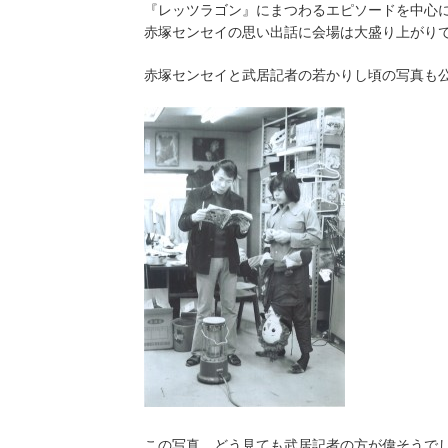
『レッツラゴン』にまつわるエピソードを中心
赤塚センセイの思い出話に会場は大盛り上がり
赤塚センセイと武居記者の若かりし頃の写真も
この写真、どう見ても武居記者の方が偉そうで