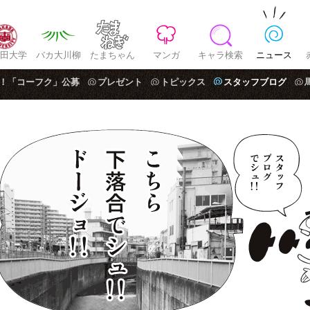
田大学
バカ大川柳
たまちゃん
マンガ
キャラ検索
ニュース
！「コーフク」公募
プレゼント
トピックス
スタッフブログ