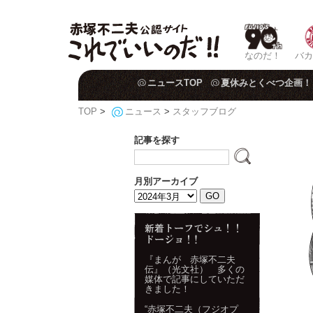
なのだ！
バカ
ニュースTOP
夏休みとくべつ企画！
TOP
>
ニュース
>
スタッフブログ
記事を探す
月別アーカイブ
『まんが 赤塚不二夫
伝』（光文社） 多くの
媒体で記事にしていただ
きました！
“赤塚不二夫（フジオプ