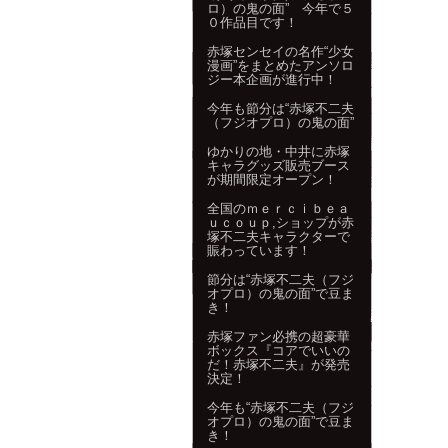
ロ）の鬼の面” 今年で５
０作品目です！
赤塚センセイの名作“少女
漫画”をまとめたアンソロ
ジー本企画が進行中！
今年も節分は“赤塚不二夫
（フジオプロ）の鬼の面”
ゆかりの地・中井に赤塚
キャラグッズ販売ブース
が期間限定オープン！
全国のｍｅｒｃｉｂｅａ
ｕｃｏｕｐ,ショップが赤
塚不二夫キャラクターで
賑わっています！
節分は“赤塚不二夫（フジ
オプロ）の鬼の面”で豆ま
き！
赤塚ファン必携の超豪華
ボックス『コアでいいの
だ！赤塚不二夫』が発売
決定！
今年も“赤塚不二夫（フジ
オプロ）の鬼の面”で豆ま
き！