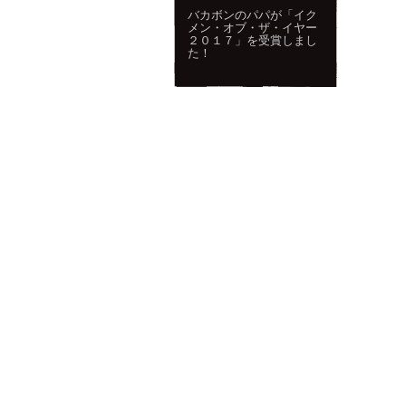
バカボンのパパが「イク
メン・オブ・ザ・イヤー
２０１７」を受賞しまし
た！