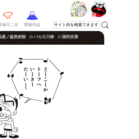
赤塚不二夫
関連作品
馬鹿ノ森美術館
バカ大川柳
国民投票