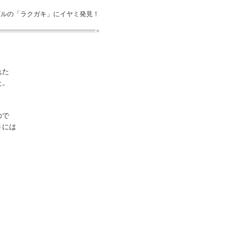
ビルの「ラクガキ」にイヤミ発見！
れた
た。
ので
さには