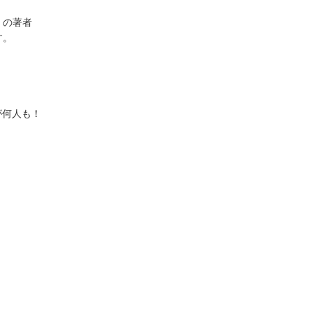
』の著者
す。
、
が何人も！