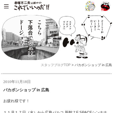
スタッフブログTOP
> バカボンショップ in 広島
2010年11月18日
バカボンショップ in 広島
お疲れ様です！
１１月１７日（水）から広島パルコ 新館７F SPACEシンナナ