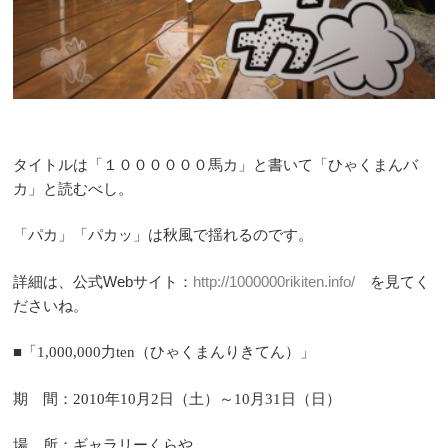
タイトルは
「１００００００馬カ」と書いて「ひゃくまんバ
カ」と読むべし。
「パカ」「パカッ」は秋風で揺れるのです。
詳細は、
公式
Web
サイト：
http://1000000rikiten.info/
を見てく
ださいね。
■「
力
（ひゃくまんりきてん）」
1,000,000
ten
期 間：
年
月
日（土）～
月
日（日）
2010
10
2
10
31
場 所：ギャラリーくらや