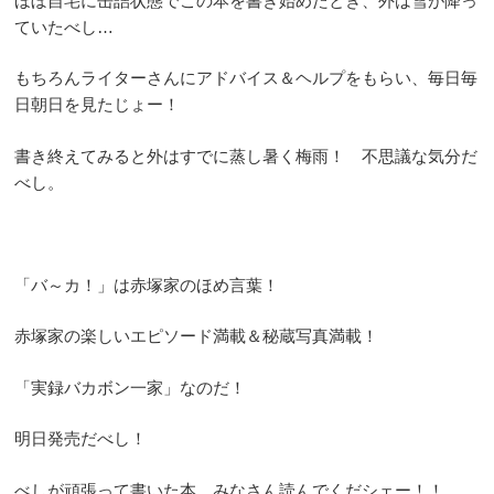
ほぼ自宅に缶詰状態でこの本を書き始めたとき、外は雪が降っ
ていたべし…
もちろんライターさんにアドバイス＆ヘルプをもらい、毎日毎
日朝日を見たじょー！
書き終えてみると外はすでに蒸し暑く梅雨！ 不思議な気分だ
べし。
「バ～カ！」は赤塚家のほめ言葉！
赤塚家の楽しいエピソード満載＆秘蔵写真満載！
「実録バカボン一家」なのだ！
明日発売だべし！
べしが頑張って書いた本、みなさん読んでくだシェー！！