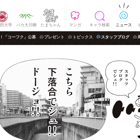
田大学
バカ大川柳
たまちゃん
マンガ
キャラ検索
ニュース
！「コーフク」公募
プレゼント
トピックス
スタッフブログ