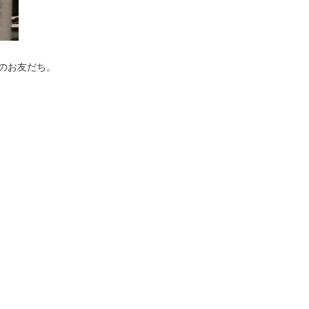
代のお友だち。
。