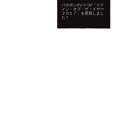
バカボンのパパが「イク
メン・オブ・ザ・イヤー
２０１７」を受賞しまし
た！