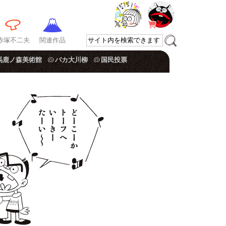
赤塚不二夫
関連作品
馬鹿ノ森美術館
バカ大川柳
国民投票