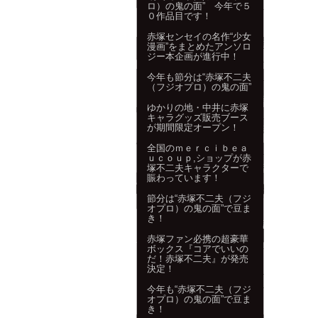
ロ）の鬼の面” 今年で５
０作品目です！
赤塚センセイの名作“少女
漫画”をまとめたアンソロ
ジー本企画が進行中！
今年も節分は“赤塚不二夫
（フジオプロ）の鬼の面”
ゆかりの地・中井に赤塚
キャラグッズ販売ブース
が期間限定オープン！
全国のｍｅｒｃｉｂｅａ
ｕｃｏｕｐ,ショップが赤
塚不二夫キャラクターで
賑わっています！
節分は“赤塚不二夫（フジ
オプロ）の鬼の面”で豆ま
き！
赤塚ファン必携の超豪華
ボックス『コアでいいの
だ！赤塚不二夫』が発売
決定！
今年も“赤塚不二夫（フジ
オプロ）の鬼の面”で豆ま
き！