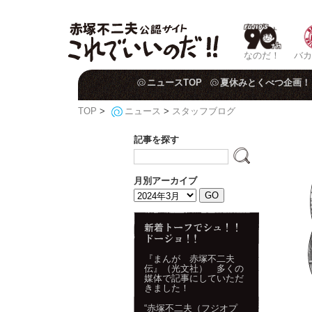
なのだ！
バカ
ニュースTOP
夏休みとくべつ企画！
TOP
>
ニュース
>
スタッフブログ
記事を探す
月別アーカイブ
『まんが 赤塚不二夫
伝』（光文社） 多くの
媒体で記事にしていただ
きました！
“赤塚不二夫（フジオプ