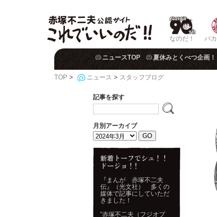
なのだ！
バカ
ニュースTOP
夏休みとくべつ企画！
TOP
>
ニュース
>
スタッフブログ
記事を探す
月別アーカイブ
『まんが 赤塚不二夫
伝』（光文社） 多くの
媒体で記事にしていただ
きました！
“赤塚不二夫（フジオプ