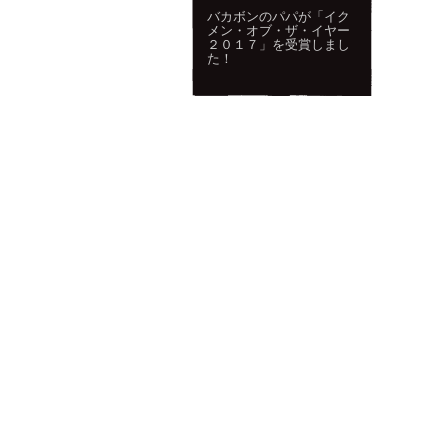
バカボンのパパが「イク
メン・オブ・ザ・イヤー
２０１７」を受賞しまし
た！