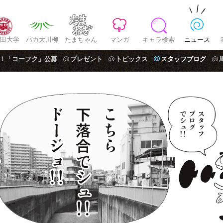
田大学
バカ大川柳
たまちゃん
マンガ
キャラ検索
ニュース
！「コーフク」公募
プレゼント
トピックス
スタッフブログ