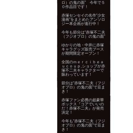
ロ）の鬼の面” 今年で５
０作品目です！
赤塚センセイの名作“少女
漫画”をまとめたアンソロ
ジー本企画が進行中！
今年も節分は“赤塚不二夫
（フジオプロ）の鬼の面”
ゆかりの地・中井に赤塚
キャラグッズ販売ブース
が期間限定オープン！
全国のｍｅｒｃｉｂｅａ
ｕｃｏｕｐ,ショップが赤
塚不二夫キャラクターで
賑わっています！
節分は“赤塚不二夫（フジ
オプロ）の鬼の面”で豆ま
き！
赤塚ファン必携の超豪華
ボックス『コアでいいの
だ！赤塚不二夫』が発売
決定！
今年も“赤塚不二夫（フジ
オプロ）の鬼の面”で豆ま
き！