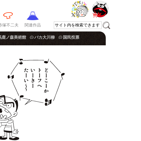
赤塚不二夫
関連作品
馬鹿ノ森美術館
バカ大川柳
国民投票