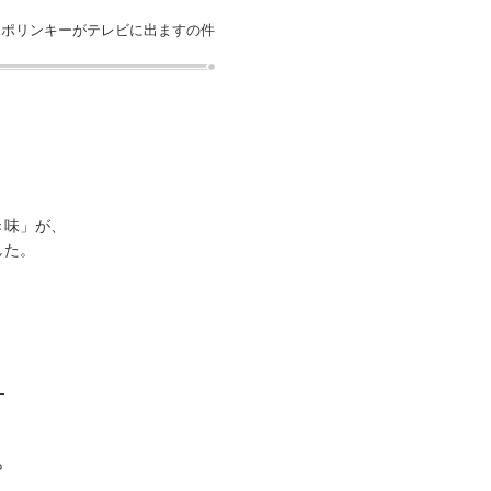
 ポリンキーがテレビに出ますの件
き味」が、
した。
。
ら