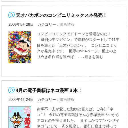
天才バカボンのコンビニリミックス本発売！
2009年5月28日 カテゴリー：
漫画情報
コンビニコミックでドドーンと登場なのだ！
「週刊少年マガジン」で連載がスタートして41年
目を迎えた『天才バカボン』。 コンビニコミッ
クが発売中です。 極厚の564ページ、極上のよ
りぬき名作選を読めば、
...続きを読む
4月の電子書籍はネコ漫画３本！
2009年4月24日 カテゴリー：
漫画情報
赤塚不二夫が愛した動物と言えば、ご存知“ネ
コ”！ 今月の電子書籍はそんな赤塚漫画の中から
ネコものを揃えました。 まずはかつて“バンザイ
ネコ”として一斉を風靡し、銀行口座まで持って