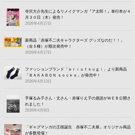
寺沢大介先生によるリメイクマンガ『ア太郎！』単行本が４
月３０日（木）発売！
2026年4月27日
新商品「赤塚不二夫キャラクターズ グッズなのだ！！」
（全５種）が順次発売中！
2026年4月17日
ファッションブランド「ｅｒｉｕｔｓｕｇｉ」より新商品
「ＢＡＫＡＢＯＮ ｓｏｃｋｓ」が発売中！
2026年4月13日
手塚るみ子さん・丈さん・赤塚りえ子の鼎談がＷＥＢ公開さ
れました！
2026年4月9日
「ギャグマンガの王様誕生 赤塚不二夫展」オリジナル商品
が多数登場！