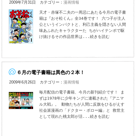
2009年7月31日 カテゴリー：
漫画情報
天才・赤塚不二夫の一周忌にあたる今月の電子書
籍は『おそ松くん』全34巻です！ 六つ子が主人
公というインパクトと、利己主義を隠さない人間
味あふれたキャラクターた ちがハイテンポで駆
け抜けるその作品世界は
...続きを読む
６月の電子書籍は異色の２本！
2009年6月26日 カテゴリー：
漫画情報
毎月配信の電子書籍、今月の新刊紹介です！ ま
ずは1978年に少年キングに連載された『アニマ
ル大戦』。 動物たちが人間に反旗をひるがえす
社会派漫画の「ドクター・ボロー編」と 救世主
として現れた桃太郎が活
...続きを読む