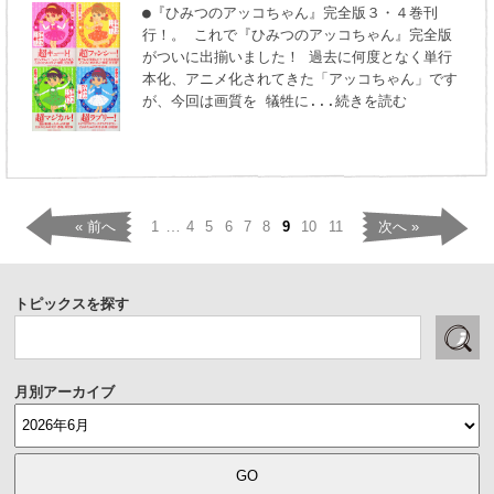
●『ひみつのアッコちゃん』完全版３・４巻刊
行！。 これで『ひみつのアッコちゃん』完全版
がついに出揃いました！ 過去に何度となく単行
本化、アニメ化されてきた「アッコちゃん」です
が、今回は画質を 犠牲に
...続きを読む
…
« 前へ
1
4
5
6
7
8
9
10
11
次へ »
トピックスを探す
月別アーカイブ