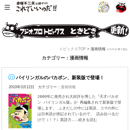
トピックスTOP
> 漫画情報
（ページ 9 / 11）
カテゴリー：漫画情報
バイリンガルのバカボン、新装版で登場！
2010年3月12日 カテゴリー：
漫画情報
2000年に発売され大好評を博した『天才バカボ
ン バイリンガル版』が 再編集されて新装版で登
場します。 ふきだしの中には英語、コマの外に
は日本語が併記されているので、 読み比べるだ
けで（！？）英語力
...続きを読む