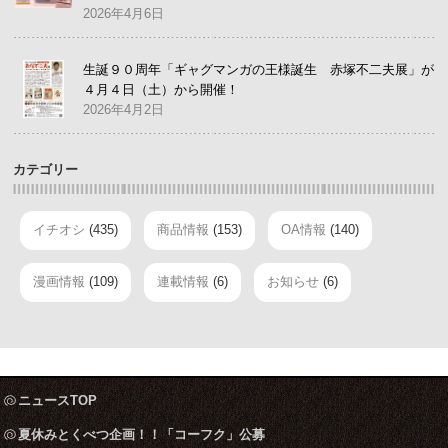
2026年4月6日
生誕９０周年「ギャグマンガの王様誕生 赤塚不二夫展」が
４月４日（土）から開催！
2026年4月2日
カテゴリー
イチオシ
(435)
商品情報
(153)
OA情報
(140)
漫画情報
(109)
連載情報
(6)
お知らせ
(6)
ニュースTOP
夏休みとくべつ企画！！「コーフク」公募