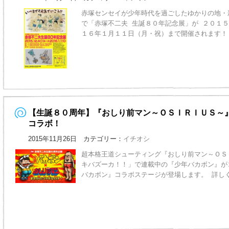
赤塚センセイが少年時代を過ごしたゆかりの地・
で「赤塚不二夫 生誕８０年記念展」が ２０１
１６年１月１１日（月・祝）まで開催されます！
【生誕８０周年】『おしり前マン～ＯＳＩＲＩＵＳ～
コラボ！
2015年11月26日 カテゴリー：
イチオシ
超本格王道シューティング『おしり前マン～ＯＳ
キバズーカ！！」で連載中の『少年バカボン』が
バカボン』コラボステージが登場します。 詳し