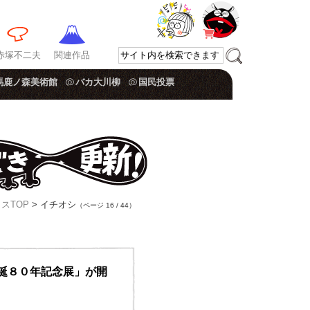
赤塚不二夫
関連作品
馬鹿ノ森美術館
バカ大川柳
国民投票
スTOP
> イチオシ
（ページ 16 / 44）
誕８０年記念展」が開