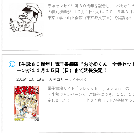
赤塚センセイ生誕８０周年を記念し、 バカボン
の特別授業が １２月１日(火)～２０１６年３月
東京大学・山上会館（東京都文京区）で開講され
【生誕８０周年】電子書籍版『おそ松くん』全巻セッ
ーンが１１月１５日（日）まで延長決定！
2015年10月19日 カテゴリー：
イチオシ
電子書籍サイト「ｅｂｏｏｋ ｊａｐａｎ」の 
ト半額キャンペーンが ご好評につき、１１月１
定しました！ 全３４巻セットが半額で５