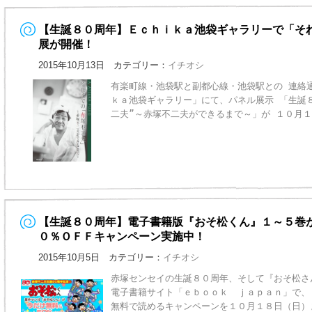
【生誕８０周年】Ｅｃｈｉｋａ池袋ギャラリーで「それ
展が開催！
2015年10月13日 カテゴリー：
イチオシ
有楽町線・池袋駅と副都心線・池袋駅との 連絡
ｋａ池袋ギャラリー」にて、パネル展示 「生誕
二夫”～赤塚不二夫ができるまで～」が １０月
【生誕８０周年】電子書籍版『おそ松くん』１～５巻
０％ＯＦＦキャンペーン実施中！
2015年10月5日 カテゴリー：
イチオシ
赤塚センセイの生誕８０周年、そして『おそ松さ
電子書籍サイト「ｅｂｏｏｋ ｊａｐａｎ」で、
無料で読めるキャンペーンを１０月１８日（日）