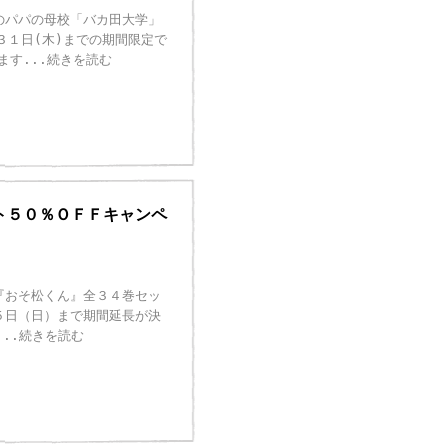
のパパの母校「バカ田大学」
３１日(木)までの期間限定で
ます
...続きを読む
ト５０％ＯＦＦキャンペ
『おそ松くん』全３４巻セッ
５日（日）まで期間延長が決
...続きを読む