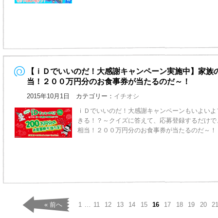
【ｉＤでいいのだ！大感謝キャンペーン実施中】家族
当！２００万円分のお食事券が当たるのだ～！
2015年10月1日 カテゴリー：
イチオシ
ｉＤでいいのだ！大感謝キャンペーンもいよいよ
きる！？～クイズに答えて、応募登録するだけで
相当！２００万円分のお食事券が当たるのだ～
…
« 前へ
1
11
12
13
14
15
16
17
18
19
20
2