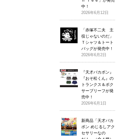
ｎ Ｔｅｅ」が発売
中！
2026年6月12日
「赤塚不二夫 主
役じゃないのだ」
Ｔシャツ＆トート
バッグが発売中！
2026年6月2日
『天才バカボン』
『おそ松くん』の
トランクス＆ボク
サーブリーフが発
売中！
2026年6月1日
新商品「天才バカ
ボン めじるしアク
セサリーなの