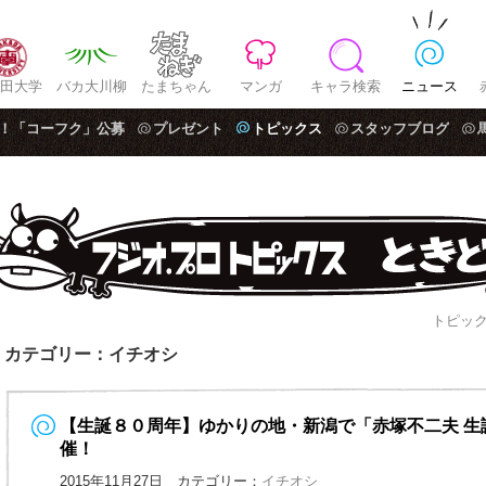
田大学
バカ大川柳
たまちゃん
マンガ
キャラ検索
ニュース
！「コーフク」公募
プレゼント
トピックス
スタッフブログ
トピック
カテゴリー：イチオシ
【生誕８０周年】ゆかりの地・新潟で「赤塚不二夫 生
催！
2015年11月27日 カテゴリー：
イチオシ