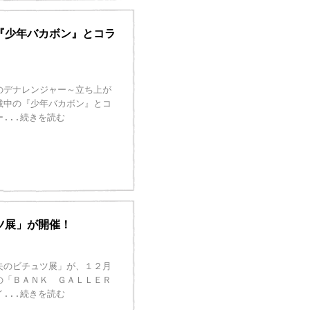
『少年バカボン』とコラ
のデナレンジャー～立ち上が
載中の『少年バカボン』とコ
ー
...続きを読む
ツ展」が開催！
夫のビチュツ展」が、１２月
の「ＢＡＮＫ ＧＡＬＬＥＲ
イ
...続きを読む