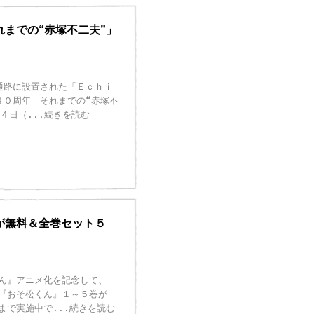
までの“赤塚不二夫”」
通路に設置された「Ｅｃｈｉ
８０周年 それまでの“赤塚不
１４日（
...続きを読む
が無料＆全巻セット５
ん』アニメ化を記念して、
『おそ松くん』１～５巻が
まで実施中で
...続きを読む