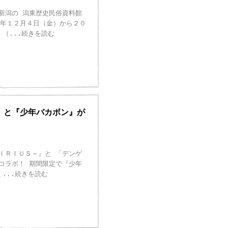
新潟の 潟東歴史民俗資料館
５年１２月４日（金）から２０
 （
...続きを読む
』と『少年バカボン』が
ＩＲＩＵＳ～』と 「デンゲ
コラボ！ 期間限定で『少年
く
...続きを読む