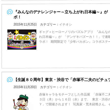
『みんなのデナレンジャー～立ち上がれ日本編～』が
ボ！
2015年11月25日 カテゴリー：
イチオシ
ギャグ＋ヒーローノリのパズルアプリ 『みんな
れ日本編～』が 「デンゲキバズーカ！！」で連
ラボ！ 期間限定で『少年バカボン』コラボステ
【生誕８０周年】東京・渋谷で「赤塚不二夫のビチュ
2015年11月20日 カテゴリー：
イチオシ
赤塚キャラをモチーフとした作品展 「赤塚不二
３日（木）から１６日（水）まで、 東京・渋谷
Ｙ」で開催されます！ 写真家・荒木経惟さん、