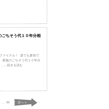
のごちそう代１０年分相
ファイナル！ 誰でも参加で
、家族のごちそう代１０年分
！
...続きを読む
…
1
44
次へ »