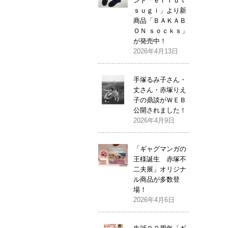
ンド「ｅｒｉｕｔ
ｓｕｇｉ」より新
商品「ＢＡＫＡＢ
ＯＮ ｓｏｃｋｓ」
が発売中！
2026年4月13日
手塚るみ子さん・
丈さん・赤塚りえ
子の鼎談がＷＥＢ
公開されました！
2026年4月9日
「ギャグマンガの
王様誕生 赤塚不
二夫展」オリジナ
ル商品が多数登
場！
2026年4月6日