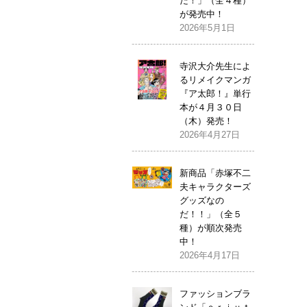
だ！」（全４種）
が発売中！
2026年5月1日
寺沢大介先生によ
るリメイクマンガ
『ア太郎！』単行
本が４月３０日
（木）発売！
2026年4月27日
新商品「赤塚不二
夫キャラクターズ
グッズなの
だ！！」（全５
種）が順次発売
中！
2026年4月17日
ファッションブラ