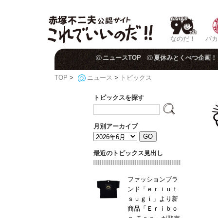
なのだ！
バカ
ニュースTOP
夏休みとくべつ企画！
TOP
>
ニュース
>
トピックス
トピックスを探す
月別アーカイブ
最近のトピックス見出し
ファッションブラ
ンド「ｅｒｉｕｔ
ｓｕｇｉ」より新
商品「Ｅｒｉｂｏ