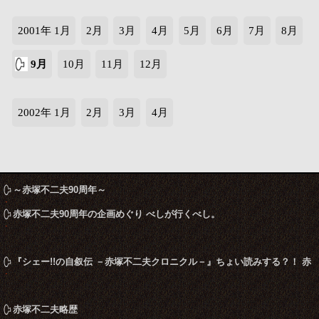
2001年 1月
2月
3月
4月
5月
6月
7月
8月
9月
10月
11月
12月
2002年 1月
2月
3月
4月
～赤塚不二夫90周年～
赤塚不二夫90周年の企画めぐり べしが行くべし。
『シェー!!の自叙伝 －赤塚不二夫クロニクル－』ちょい読みする？！ 赤
塚不二夫ならこう言うね
赤塚不二夫略歴