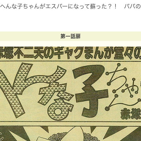
版。へんな子ちゃんがエスパーになって蘇った？！ パパ
第一話扉