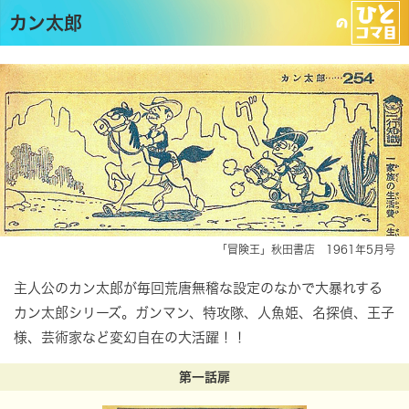
カン太郎
「冒険王」秋田書店 1961年5月号
主人公のカン太郎が毎回荒唐無稽な設定のなかで大暴れする
カン太郎シリーズ。ガンマン、特攻隊、人魚姫、名探偵、王子
様、芸術家など変幻自在の大活躍！！
第一話扉