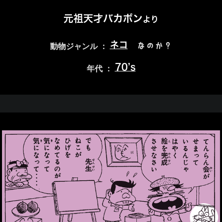
元祖天才バカボン
より
ネコ
なのか？
動物ジャンル ：
70’s
年代 ：