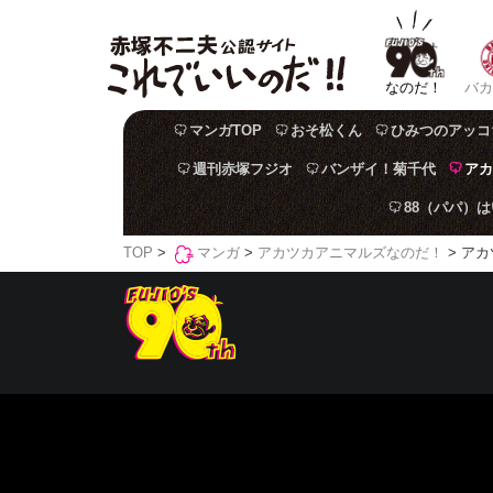
なのだ！
バカ
マンガTOP
おそ松くん
ひみつのアッコ
週刊赤塚フジオ
バンザイ！菊千代
アカ
88（パパ）
TOP
>
マンガ
>
アカツカアニマルズなのだ！
> アカ