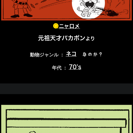
ニャロメ
元祖天才バカボン
より
ネコ
なのか？
動物ジャンル ：
70’s
年代 ：