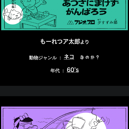
もーれつア太郎
より
ネコ
なのか？
動物ジャンル ：
60’s
年代 ：