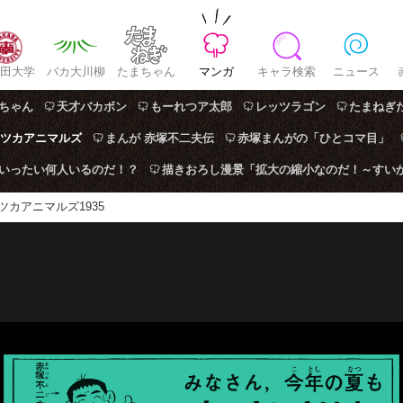
田大学
バカ大川柳
たまちゃん
マンガ
キャラ検索
ニュース
ちゃん
天才バカボン
もーれつア太郎
レッツラゴン
たまねぎ
ツカアニマルズ
まんが 赤塚不二夫伝
赤塚まんがの「ひとコマ目」
はいったい何人いるのだ！？
描きおろし漫景「拡大の縮小なのだ！～すい
ツカアニマルズ1935