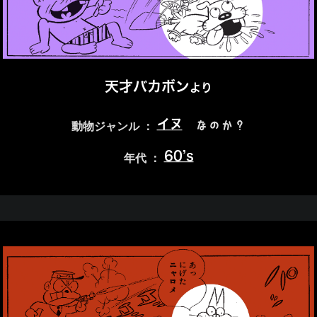
天才バカボン
より
イヌ
なのか？
動物ジャンル ：
60’s
年代 ：