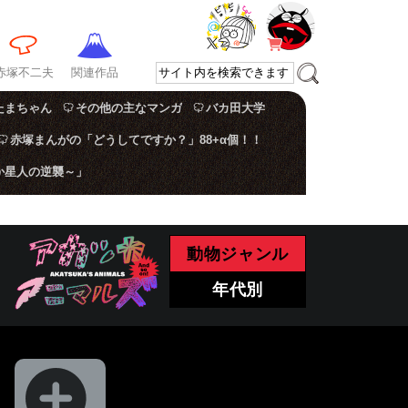
赤塚不二夫
関連作品
たまちゃん
その他の主なマンガ
バカ田大学
赤塚まんがの「どうしてですか？」88+α個！！
か星人の逆襲～」
動物ジャンル
年代別