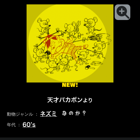
NEW!
天才バカボン
より
なのか？
ネズミ
動物ジャンル ：
60’s
年代 ：