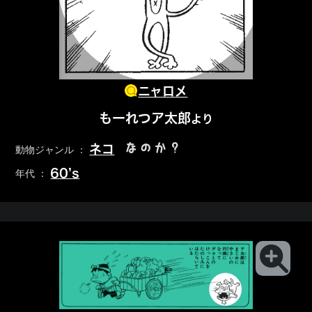
ニャロメ
もーれつア太郎
より
なのか？
ネコ
動物ジャンル ：
60’s
年代 ：