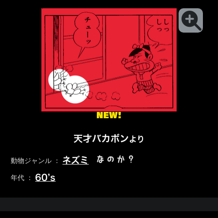
NEW!
天才バカボン
より
なのか？
ネズミ
動物ジャンル ：
60’s
年代 ：