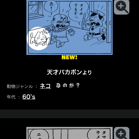
NEW!
天才バカボン
より
なのか？
ネコ
動物ジャンル ：
60’s
年代 ：