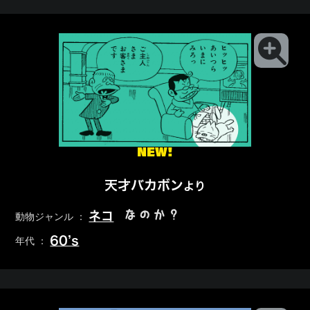
NEW!
天才バカボン
より
なのか？
ネコ
動物ジャンル ：
60’s
年代 ：