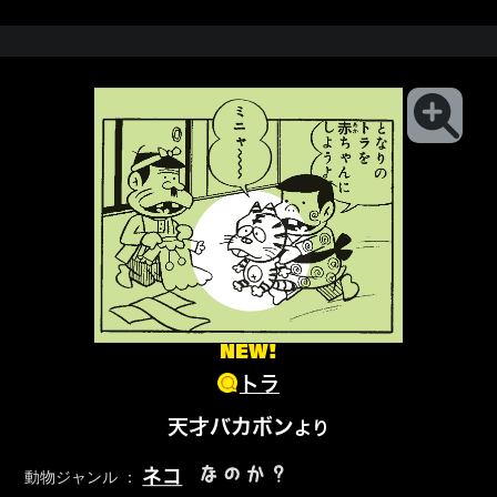
NEW!
トラ
天才バカボン
より
なのか？
ネコ
動物ジャンル ：