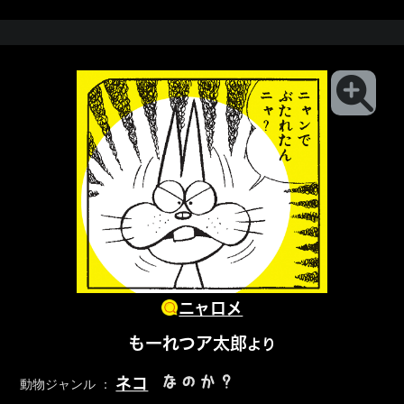
ニャロメ
もーれつア太郎
より
なのか？
ネコ
動物ジャンル ：