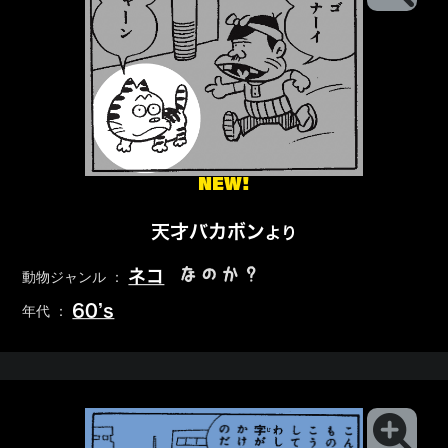
NEW!
天才バカボン
より
なのか？
ネコ
動物ジャンル ：
60’s
年代 ：