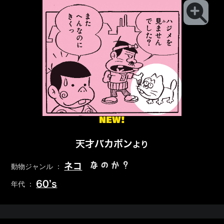
NEW!
天才バカボン
より
なのか？
ネコ
動物ジャンル ：
60’s
年代 ：