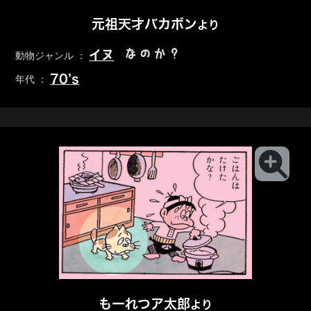
元祖天才バカボン
より
なのか？
イヌ
動物ジャンル ：
70’s
年代 ：
もーれつア太郎
より