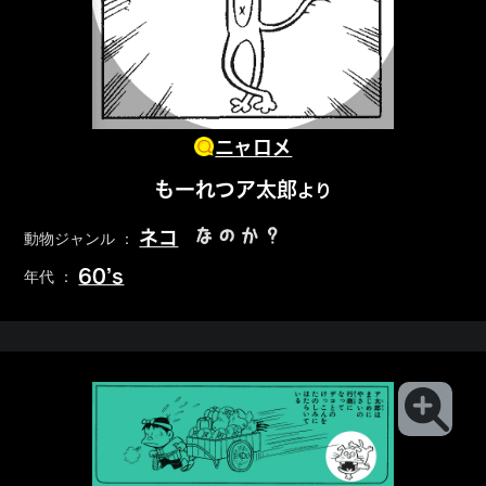
ニャロメ
もーれつア太郎
より
なのか？
ネコ
動物ジャンル ：
60’s
年代 ：