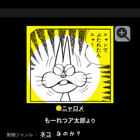
ニャロメ
もーれつア太郎
より
なのか？
ネコ
動物ジャンル ：