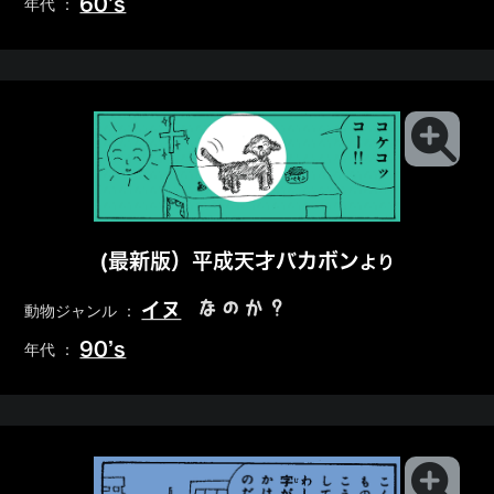
60’s
年代 ：
(最新版）平成天才バカボン
より
なのか？
イヌ
動物ジャンル ：
90’s
年代 ：