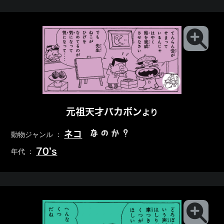
元祖天才バカボン
より
なのか？
ネコ
動物ジャンル ：
70’s
年代 ：