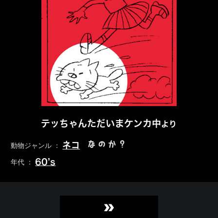
テッちゃんただいまケンカ中
より
なのか？
ネコ
動物ジャンル ：
60’s
年代 ：
»