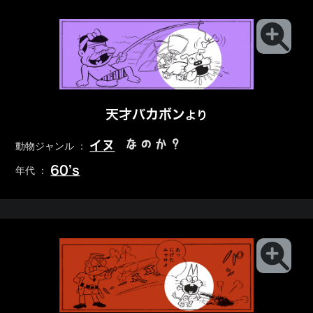
天才バカボン
より
なのか？
イヌ
動物ジャンル ：
60’s
年代 ：