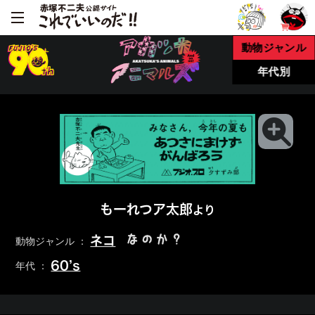
動物ジャンル
年代別
もーれつア太郎
より
なのか？
ネコ
動物ジャンル ：
60’s
年代 ：