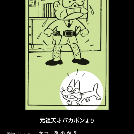
元祖天才バカボン
より
なのか？
ネコ