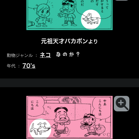
元祖天才バカボン
より
なのか？
ネコ
動物ジャンル ：
70’s
年代 ：