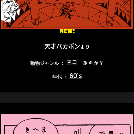
NEW!
天才バカボン
より
ネコ
なのか？
動物ジャンル ：
60’s
年代 ：