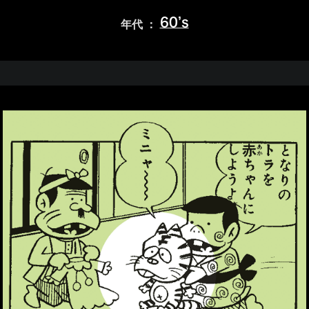
60’s
年代 ：