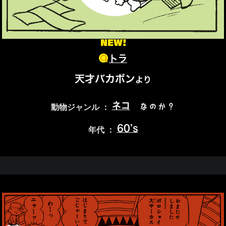
NEW!
トラ
天才バカボン
より
ネコ
なのか？
動物ジャンル ：
60’s
年代 ：