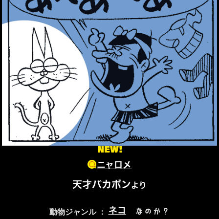
NEW!
ニャロメ
天才バカボン
より
ネコ
なのか？
動物ジャンル ：