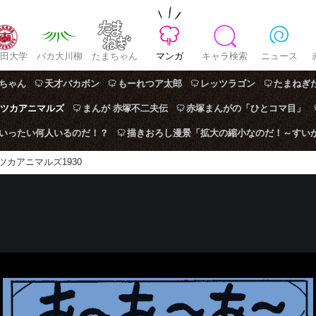
田大学
バカ大川柳
たまちゃん
マンガ
キャラ検索
ニュース
ちゃん
天才バカボン
もーれつア太郎
レッツラゴン
たまねぎ
ツカアニマルズ
まんが 赤塚不二夫伝
赤塚まんがの「ひとコマ目」
はいったい何人いるのだ！？
描きおろし漫景「拡大の縮小なのだ！～すい
ツカアニマルズ1930