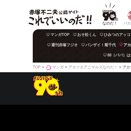
なのだ！
バカ
マンガTOP
おそ松くん
ひみつのアッコ
週刊赤塚フジオ
バンザイ！菊千代
アカ
88（パパ）
TOP
>
マンガ
>
アカツカアニマルズなのだ！
> アカ