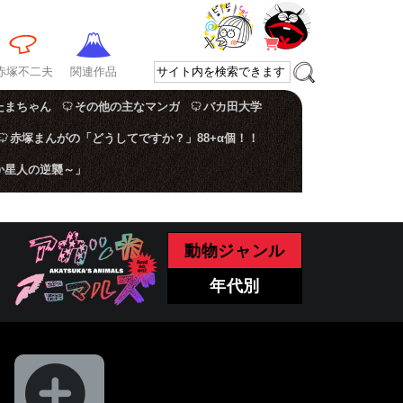
赤塚不二夫
関連作品
たまちゃん
その他の主なマンガ
バカ田大学
赤塚まんがの「どうしてですか？」88+α個！！
か星人の逆襲～」
動物ジャンル
年代別