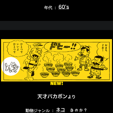
60’s
年代 ：
NEW!
天才バカボン
より
ネコ
なのか？
動物ジャンル ：