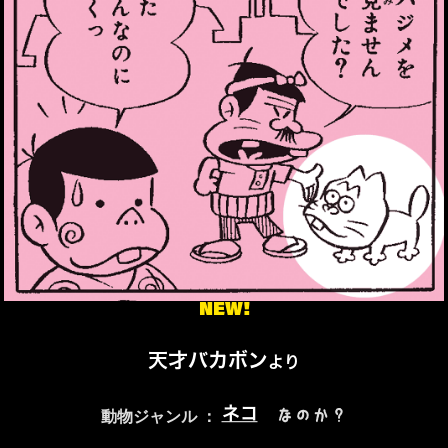
NEW!
天才バカボン
より
ネコ
なのか？
動物ジャンル ：