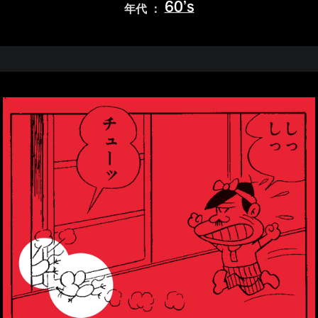
60’s
年代 ：