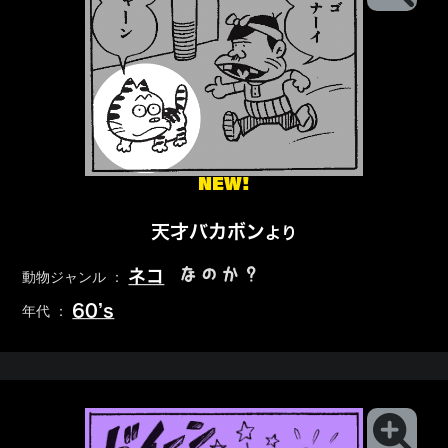
NEW!
天才バカボン
より
なのか？
ネコ
動物ジャンル ：
60’s
年代 ：