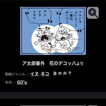
ア太郎番外 花のデコッ八
より
なのか？
イヌ
ネコ
動物ジャンル ：
,
60’s
年代 ：