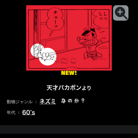
NEW!
天才バカボン
より
なのか？
ネズミ
動物ジャンル ：
60’s
年代 ：