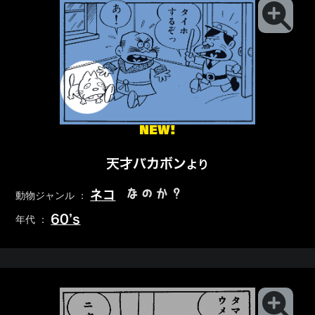
NEW!
天才バカボン
より
なのか？
ネコ
動物ジャンル ：
60’s
年代 ：