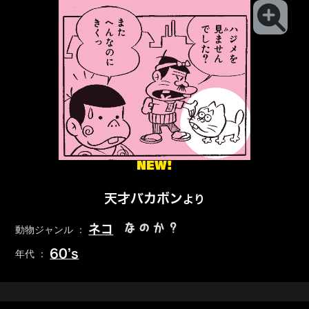
NEW!
天才バカボン
より
なのか？
ネコ
動物ジャンル ：
60’s
年代 ：