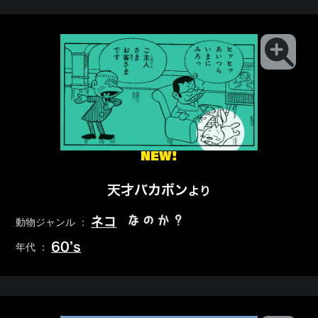
NEW!
天才バカボン
より
なのか？
ネコ
動物ジャンル ：
60’s
年代 ：