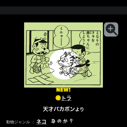
NEW!
トラ
天才バカボン
より
なのか？
ネコ
動物ジャンル ：