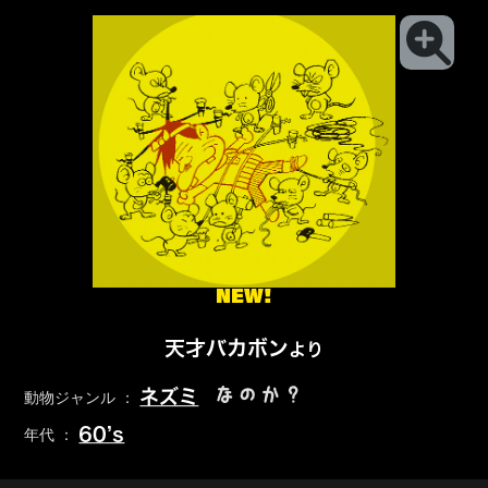
NEW!
天才バカボン
より
なのか？
ネズミ
動物ジャンル ：
60’s
年代 ：