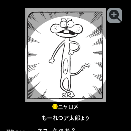
ニャロメ
もーれつア太郎
より
なのか？