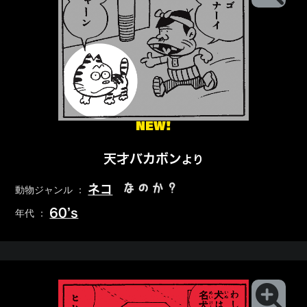
NEW!
天才バカボン
より
なのか？
ネコ
動物ジャンル ：
60’s
年代 ：