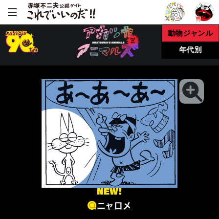
動物ジャンル
年代別
NEW!
ニャロメ