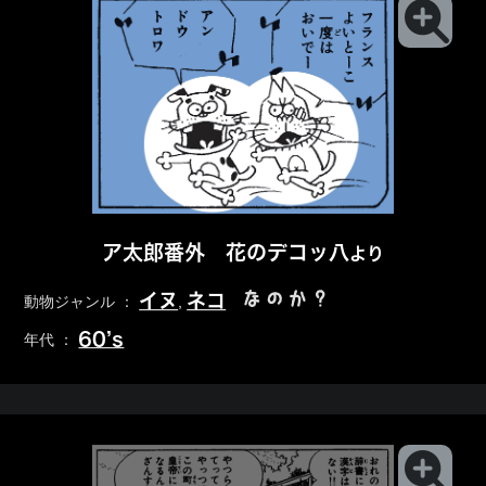
ア太郎番外 花のデコッ八
より
なのか？
イヌ
ネコ
動物ジャンル ：
,
60’s
年代 ：